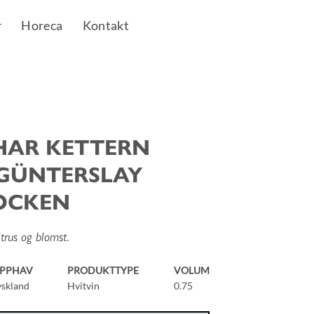
r
Horeca
Kontakt
HAR KETTERN
 GÜNTERSLAY
ROCKEN
itrus og blomst.
PPHAV
PRODUKTTYPE
VOLUM
yskland
Hvitvin
0.75