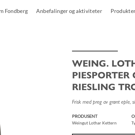
m Fondberg
Anbefalinger og aktiviteter
Produkte
WEING. LOT
Add to
PIESPORTER
Wishlist
RIESLING T
Frisk med preg av grønt eple, s
PRODUSENT
O
Weingut Lothar Kettern
T