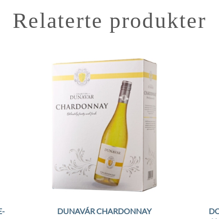
Relaterte produkter
to
Add to
ist
Wishlist
-
DO
DUNAVÁR CHARDONNAY