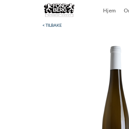
Skip
Hjem
O
to
content
< TILBAKE