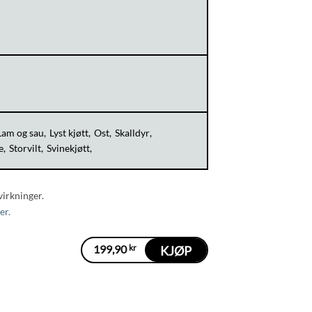
Lam og sau
Lyst kjøtt
Ost
Skalldyr
e
Storvilt
Svinekjøtt
virkninger.
er.
199,90
kr
KJØP