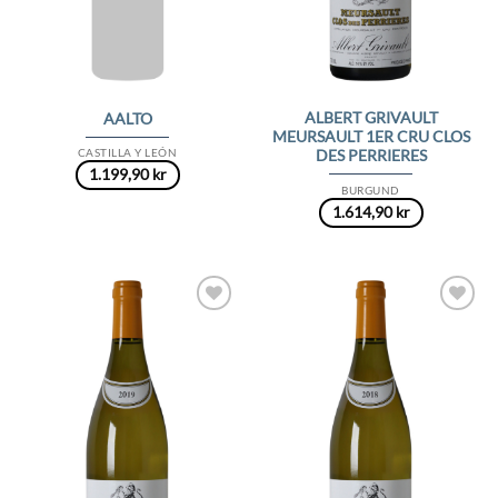
ALBERT GRIVAULT
AALTO
MEURSAULT 1ER CRU CLOS
CASTILLA Y LEÓN
DES PERRIERES
1.199,90
kr
BURGUND
1.614,90
kr
Add to
Add to
Wishlist
Wishlist