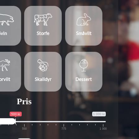
Svin
Storfe
Småvilt
orvilt
Skalldyr
Dessert
Pris
500 kr
1 000 kr
550
775
1 000