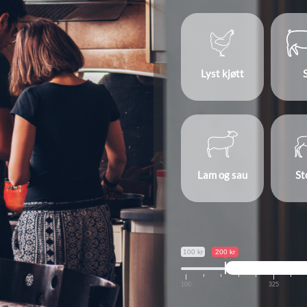
Lyst kjøtt
Lam og sau
St
100 kr
200 kr
100
325