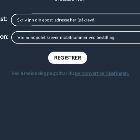
st:
fon:
Ved å melde deg på godtar du
personvernserklæringen.