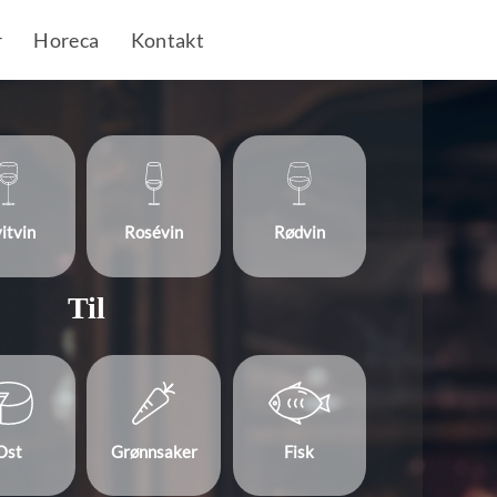
r
Horeca
Kontakt
itvin
Rosévin
Rødvin
Til
Ost
Grønnsaker
Fisk