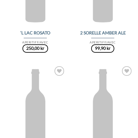
‘L LAC ROSATO
2 SORELLE AMBER ALE
APERITIFF/AVEC
APERITIFF/AVEC
250,00
kr
99,90
kr
Add to
Add to
Wishlist
Wishlist