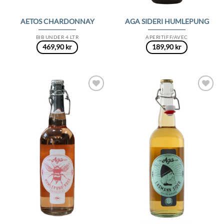
AETOS CHARDONNAY
AGA SIDERI HUMLEPUNG
BIB UNDER 4 LTR
APERITIFF/AVEC
469,90
kr
189,90
kr
Add to
Add to
Wishlist
Wishlist