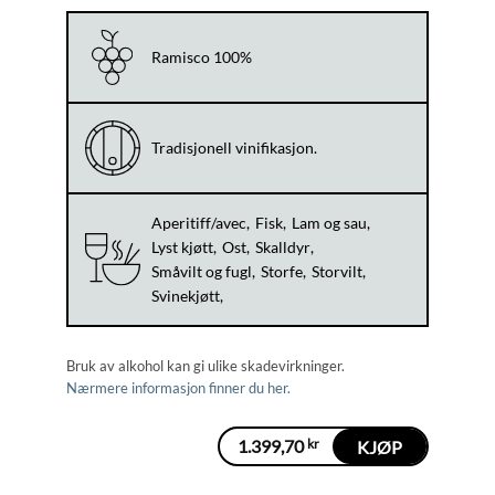
Ramisco 100%
Tradisjonell vinifikasjon.
Aperitiff/avec
Fisk
Lam og sau
Lyst kjøtt
Ost
Skalldyr
Småvilt og fugl
Storfe
Storvilt
Svinekjøtt
Bruk av alkohol kan gi ulike skadevirkninger.
Nærmere informasjon finner du her.
1.399,70
kr
KJØP