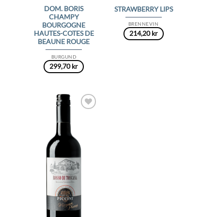
DOM. BORIS
STRAWBERRY LIPS
CHAMPY
BRENNEVIN
BOURGOGNE
HAUTES-COTES DE
214,20
kr
BEAUNE ROUGE
BURGUND
299,70
kr
Add to
Wishlist