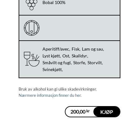
Bobal 100%
Aperitiff/avec
Fisk
Lam og sau
Lyst kjøtt
Ost
Skalldyr
Småvilt og fugl
Storfe
Storvilt
Svinekjøtt
Bruk av alkohol kan gi ulike skadevirkninger.
Nærmere informasjon finner du her.
200,00
kr
KJØP