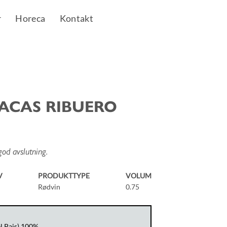
r
Horeca
Kontakt
VACAS RIBUERO
god avslutning.
V
PRODUKTTYPE
VOLUM
Rødvin
0.75
el Pais) 100%