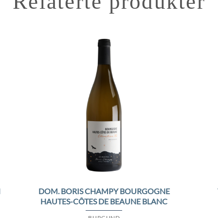
Relaterte produkter
to
Add to
ist
Wishlist
DOM. BORIS CHAMPY BOURGOGNE
N
HAUTES-CÔTES DE BEAUNE BLANC
BURGUND