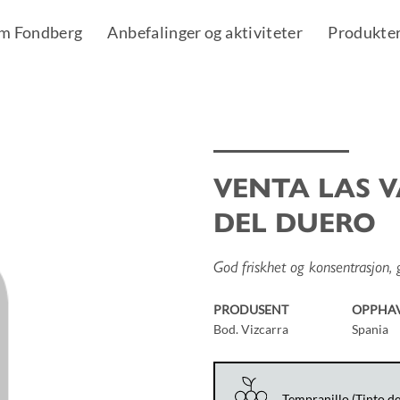
m Fondberg
Anbefalinger og aktiviteter
Produkte
VENTA LAS 
Add to
DEL DUERO
Wishlist
God friskhet og konsentrasjon, 
PRODUSENT
OPPHA
Bod. Vizcarra
Spania
Tempranillo (Tinto d