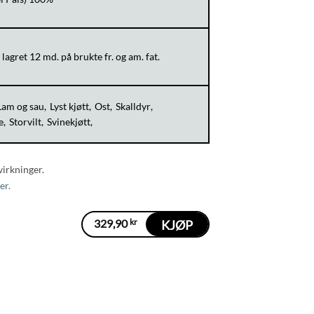
agret 12 md. på brukte fr. og am. fat.
Lam og sau
Lyst kjøtt
Ost
Skalldyr
e
Storvilt
Svinekjøtt
virkninger.
er.
329,90
kr
KJØP