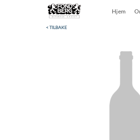
Skip
Hjem
O
to
content
< TILBAKE