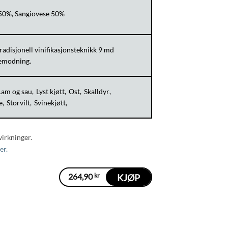
50%, Sangiovese 50%
radisjonell vinifikasjonsteknikk 9 md
kemodning.
Lam og sau
Lyst kjøtt
Ost
Skalldyr
e
Storvilt
Svinekjøtt
virkninger.
er.
264,90
kr
KJØP