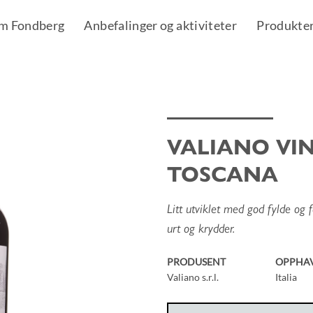
m Fondberg
Anbefalinger og aktiviteter
Produkte
VALIANO VIN
Add to
TOSCANA
Wishlist
Litt utviklet med god fylde og f
urt og krydder.
PRODUSENT
OPPHA
Valiano s.r.l.
Italia