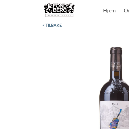
Skip
Hjem
O
to
content
< TILBAKE