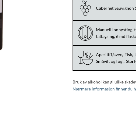
Cabernet Sauvignon 
Manuell innhøsting, t
fatlagring, 6 md flas
Aperitiff/avec
Fisk
Småvilt og fugl
Storf
Bruk av alkohol kan gi ulike skade
Nærmere informasjon finner du h