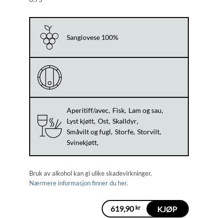
Sangiovese 100%
Aperitiff/avec
Fisk
Lam og sau
Lyst kjøtt
Ost
Skalldyr
Småvilt og fugl
Storfe
Storvilt
Svinekjøtt
Bruk av alkohol kan gi ulike skadevirkninger.
Nærmere informasjon finner du her.
619,90
kr
KJØP