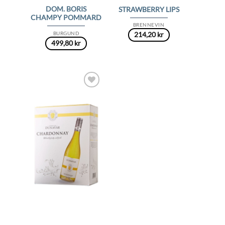
DOM. BORIS
STRAWBERRY LIPS
CHAMPY POMMARD
BRENNEVIN
BURGUND
214,20
kr
499,80
kr
Add to
Wishlist