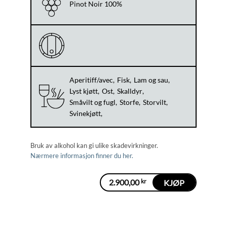
Pinot Noir 100%
Aperitiff/avec
Fisk
Lam og sau
Lyst kjøtt
Ost
Skalldyr
Småvilt og fugl
Storfe
Storvilt
Svinekjøtt
Bruk av alkohol kan gi ulike skadevirkninger.
Nærmere informasjon finner du her.
2.900,00
kr
KJØP