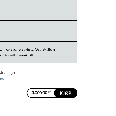
Lam og sau
Lyst kjøtt
Ost
Skalldyr
e
Storvilt
Svinekjøtt
virkninger.
er.
3.000,00
kr
KJØP