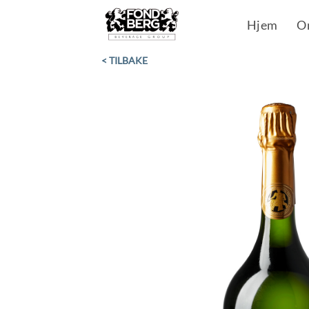
Skip
Hjem
O
to
content
< TILBAKE