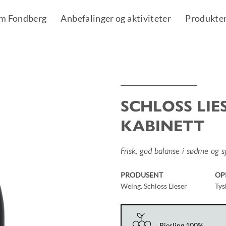
m Fondberg
Anbefalinger og aktiviteter
Produkte
SCHLOSS LIE
Add to
KABINETT
Wishlist
Frisk, god balanse i sødme og sy
PRODUSENT
OP
Weing. Schloss Lieser
Tys
Riesling 100%