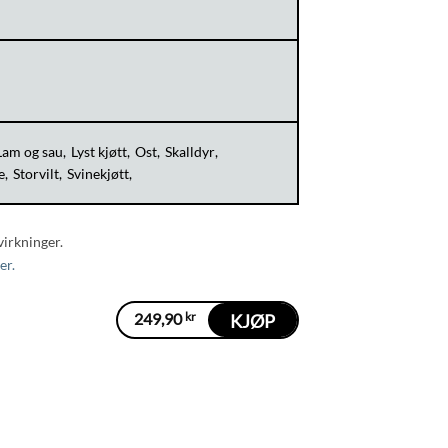
Lam og sau
Lyst kjøtt
Ost
Skalldyr
e
Storvilt
Svinekjøtt
virkninger.
er.
249,90
kr
KJØP