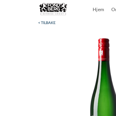
Skip
Hjem
O
to
content
< TILBAKE