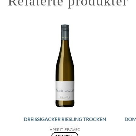
Relaterte produkter
to
Add to
ist
Wishlist
DREISSIGACKER RIESLING TROCKEN
DOM.
APERITIFF/AVEC