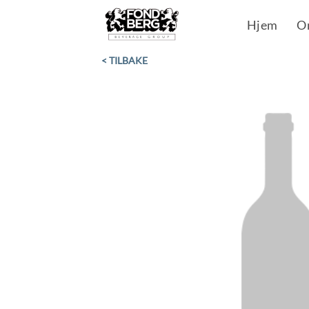
Skip
Hjem
O
to
content
< TILBAKE