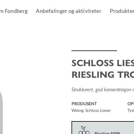
m Fondberg
Anbefalinger og aktiviteter
Produkte
SCHLOSS LI
Add to
RIESLING T
Wishlist
Strukturert, god konsentrasjon 
PRODUSENT
OP
Weing. Schloss Lieser
Tys
Riesling 100%