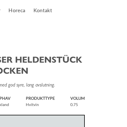
r
Horeca
Kontakt
ESER HELDENSTÜCK
ROCKEN
med god syre, lang avslutning.
PHAV
PRODUKTTYPE
VOLUM
kland
Hvitvin
0.75