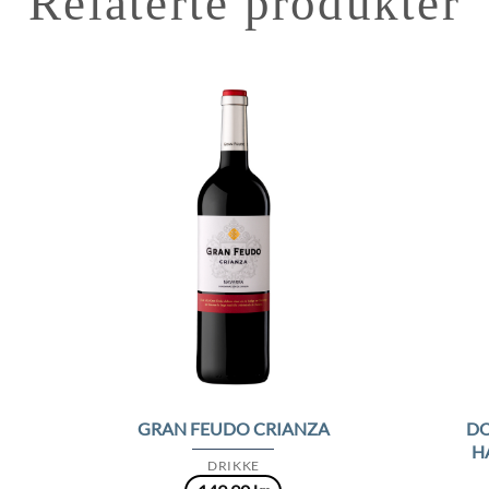
Relaterte produkter
to
Add to
ist
Wishlist
DO
GRAN FEUDO CRIANZA
H
DRIKKE