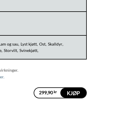
Lam og sau
Lyst kjøtt
Ost
Skalldyr
e
Storvilt
Svinekjøtt
virkninger.
er.
299,90
kr
KJØP