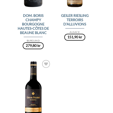
DOM. BORIS
GEILER RIESLING
CHAMPY
TERROIRS
BOURGOGNE
D’ALLUVIONS
HAUTES-CÔTES DE
ALSACE
BEAUNE BLANC
151,90
kr
BURGUND
279,80
kr
Add to
Wishlist