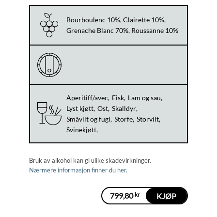
Bourboulenc 10%, Clairette 10%,
Grenache Blanc 70%, Roussanne 10%
Aperitiff/avec
Fisk
Lam og sau
Lyst kjøtt
Ost
Skalldyr
Småvilt og fugl
Storfe
Storvilt
Svinekjøtt
Bruk av alkohol kan gi ulike skadevirkninger.
Nærmere informasjon finner du her.
799,80
kr
KJØP