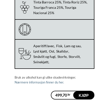
Tinta Barroca 25%, Tinta Roriz 25%,
Touriga Franca 25%, Touriga
Nacional 25%
Aperitiff/avec
Fisk
Lam og sau
Lyst kjøtt
Ost
Skalldyr
Småvilt og fugl
Storfe
Storvilt
Svinekjøtt
Bruk av alkohol kan gi ulike skadevirkninger.
Nærmere informasjon finner du her.
499,70
kr
KJØP