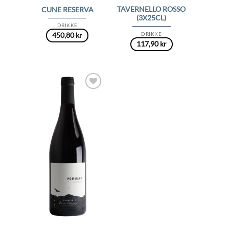
TAVERNELLO ROSSO
CUNE RESERVA
(3X25CL)
DRIKKE
DRIKKE
450,80
kr
117,90
kr
Add to
Wishlist