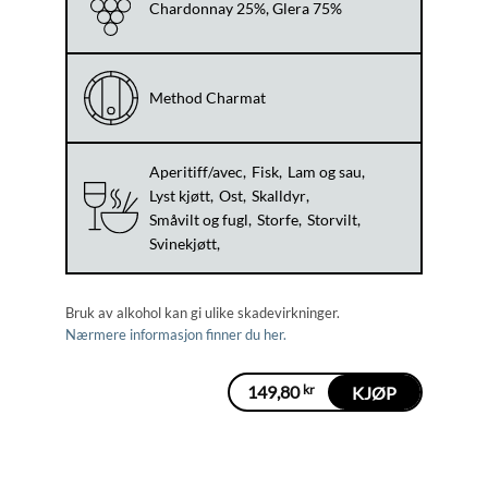
Chardonnay 25%, Glera 75%
Method Charmat
Aperitiff/avec
Fisk
Lam og sau
Lyst kjøtt
Ost
Skalldyr
Småvilt og fugl
Storfe
Storvilt
Svinekjøtt
Bruk av alkohol kan gi ulike skadevirkninger.
Nærmere informasjon finner du her.
149,80
kr
KJØP