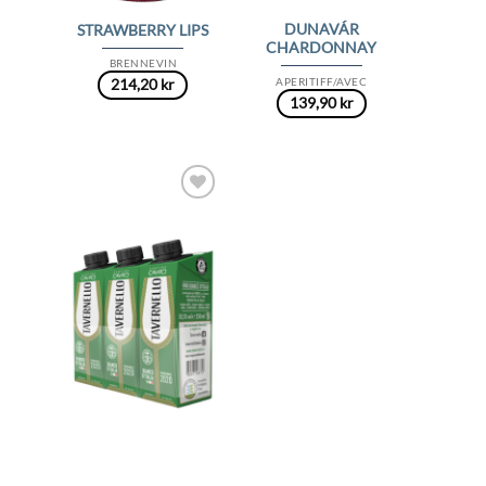
DUNAVÁR
STRAWBERRY LIPS
CHARDONNAY
BRENNEVIN
APERITIFF/AVEC
214,20
kr
139,90
kr
Add to
Wishlist