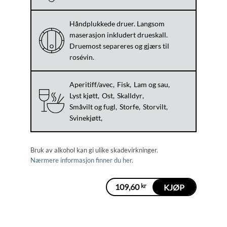
Håndplukkede druer. Langsom
maserasjon inkludert drueskall.
Druemost separeres og gjærs til
rosévin.
Aperitiff/avec
Fisk
Lam og sau
Lyst kjøtt
Ost
Skalldyr
Småvilt og fugl
Storfe
Storvilt
Svinekjøtt
Bruk av alkohol kan gi ulike skadevirkninger.
Nærmere informasjon finner du her.
109,60
kr
KJØP