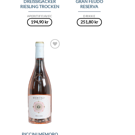
DREISSIGACKER
GRAN FEUDO
RIESLING TROCKEN
RESERVA
APERITIFF/AVEC
DRIKKE
194,90
kr
251,80
kr
Add to
Wishlist
PICCINI MEMORO