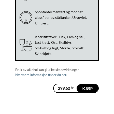
Spontanfermentert og modnet i
glassfiber og ståltanker. Usvovlet.
Ufiltrert.
Aperitiff/avec
Fisk
Lam og sau
Lyst kjøtt
Ost
Skalldyr
Småvilt og fugl
Storfe
Storvilt
Svinekjøtt
Bruk av alkohol kan gi ulike skadevirkninger.
Nærmere informasjon finner du her.
299,60
kr
KJØP