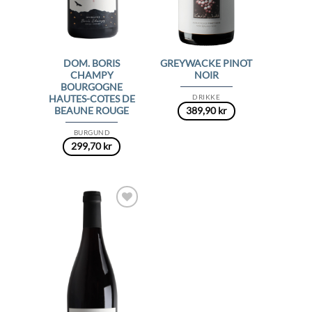
DOM. BORIS
GREYWACKE PINOT
CHAMPY
NOIR
BOURGOGNE
DRIKKE
HAUTES-COTES DE
389,90
kr
BEAUNE ROUGE
BURGUND
299,70
kr
Add to
Wishlist