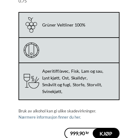
0.75
Grüner Veltliner 100%
Aperitiff/avec
Fisk
Lam og sau
Lyst kjøtt
Ost
Skalldyr
Småvilt og fugl
Storfe
Storvilt
Svinekjøtt
Bruk av alkohol kan gi ulike skadevirkninger.
Nærmere informasjon finner du her.
999,90
kr
KJØP