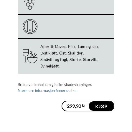
Aperitiff/avec
Fisk
Lam og sau
Lyst kjøtt
Ost
Skalldyr
Småvilt og fugl
Storfe
Storvilt
Svinekjøtt
Bruk av alkohol kan gi ulike skadevirkninger.
Nærmere informasjon finner du her.
299,90
kr
KJØP