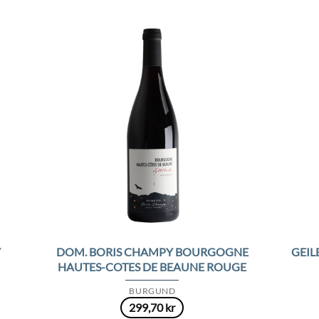
to
Add to
ist
Wishlist
DOM. BORIS CHAMPY BOURGOGNE
Y
GEIL
HAUTES-COTES DE BEAUNE ROUGE
BURGUND
299,70
kr