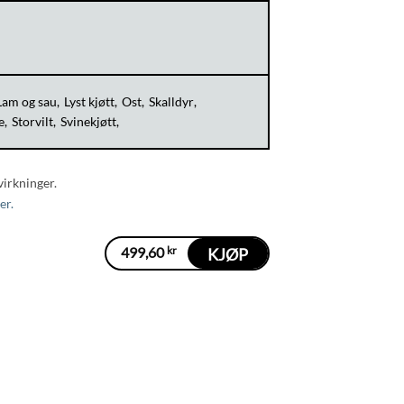
Lam og sau
Lyst kjøtt
Ost
Skalldyr
e
Storvilt
Svinekjøtt
virkninger.
er.
499,60
kr
KJØP