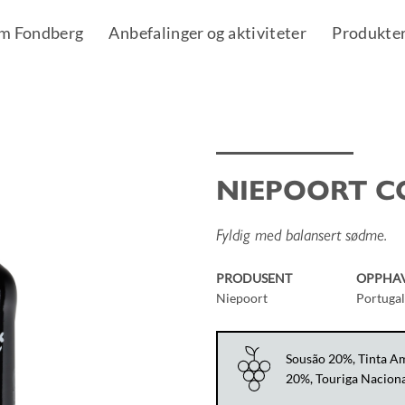
m Fondberg
Anbefalinger og aktiviteter
Produkte
NIEPOORT C
Add to
Wishlist
Fyldig med balansert sødme.
PRODUSENT
OPPHA
Niepoort
Portugal
Sousão 20%, Tinta Am
20%, Touriga Nacion