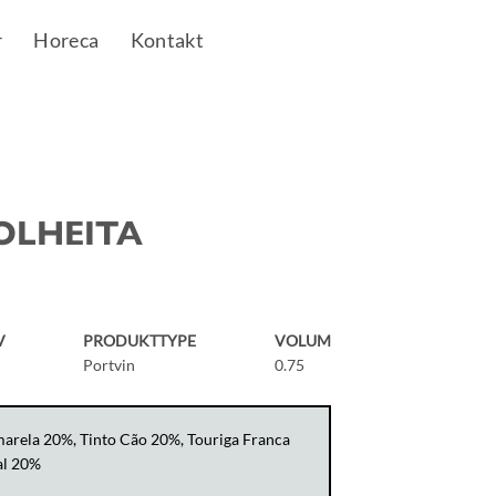
r
Horeca
Kontakt
OLHEITA
V
PRODUKTTYPE
VOLUM
Portvin
0.75
arela 20%, Tinto Cão 20%, Touriga Franca
al 20%