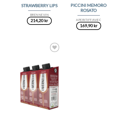
PICCINI MEMORO
STRAWBERRY LIPS
ROSATO
BRENNEVIN
APERITIFF/AVEC
214,20
kr
169,90
kr
Add to
Wishlist