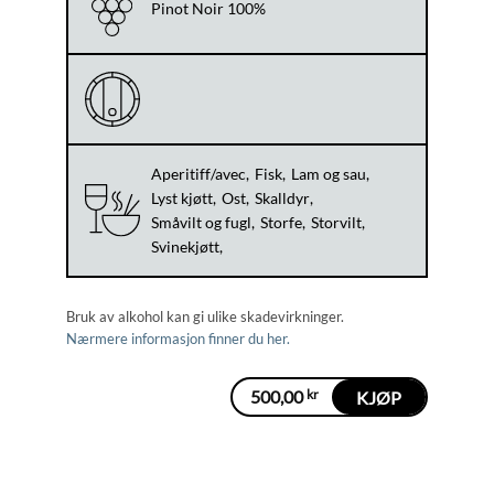
Pinot Noir 100%
Aperitiff/avec
Fisk
Lam og sau
Lyst kjøtt
Ost
Skalldyr
Småvilt og fugl
Storfe
Storvilt
Svinekjøtt
Bruk av alkohol kan gi ulike skadevirkninger.
Nærmere informasjon finner du her.
500,00
kr
KJØP