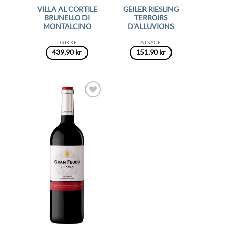
VILLA AL CORTILE
GEILER RIESLING
BRUNELLO DI
TERROIRS
MONTALCINO
D’ALLUVIONS
DRIKKE
ALSACE
439,90
kr
151,90
kr
Add to
Wishlist