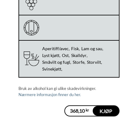
Aperitiff/avec
Fisk
Lam og sau
Lyst kjøtt
Ost
Skalldyr
Småvilt og fugl
Storfe
Storvilt
Svinekjøtt
Bruk av alkohol kan gi ulike skadevirkninger.
Nærmere informasjon finner du her.
368,10
kr
KJØP