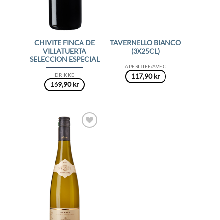
CHIVITE FINCA DE
TAVERNELLO BIANCO
VILLATUERTA
(3X25CL)
SELECCION ESPECIAL
APERITIFF/AVEC
DRIKKE
117,90
kr
169,90
kr
Add to
Wishlist