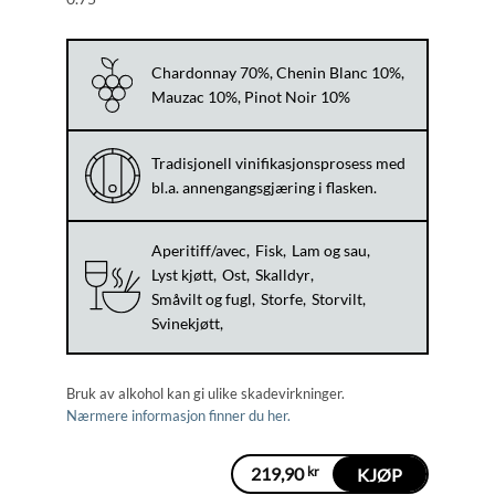
Chardonnay 70%, Chenin Blanc 10%,
Mauzac 10%, Pinot Noir 10%
Tradisjonell vinifikasjonsprosess med
bl.a. annengangsgjæring i flasken.
Aperitiff/avec
Fisk
Lam og sau
Lyst kjøtt
Ost
Skalldyr
Småvilt og fugl
Storfe
Storvilt
Svinekjøtt
Bruk av alkohol kan gi ulike skadevirkninger.
Nærmere informasjon finner du her.
219,90
kr
KJØP