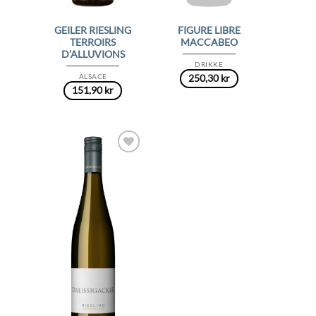
GEILER RIESLING
FIGURE LIBRE
TERROIRS
MACCABEO
D’ALLUVIONS
DRIKKE
ALSACE
250,30
kr
151,90
kr
Add to
Wishlist