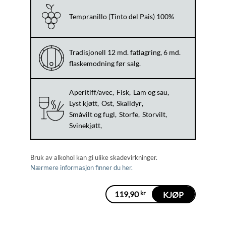
Tempranillo (Tinto del Pais) 100%
Tradisjonell 12 md. fatlagring, 6 md.
flaskemodning før salg.
Aperitiff/avec
Fisk
Lam og sau
Lyst kjøtt
Ost
Skalldyr
Småvilt og fugl
Storfe
Storvilt
Svinekjøtt
Bruk av alkohol kan gi ulike skadevirkninger.
Nærmere informasjon finner du her.
119,90
kr
KJØP