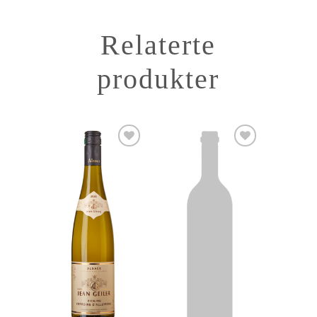
Relaterte
produkter
Add to
Add to
Wishlist
Wishlist