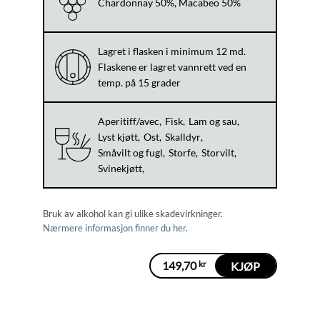
Chardonnay 50%, Macabeo 50%
Lagret i flasken i minimum 12 md.
Flaskene er lagret vannrett ved en
temp. på 15 grader
Aperitiff/avec
Fisk
Lam og sau
Lyst kjøtt
Ost
Skalldyr
Småvilt og fugl
Storfe
Storvilt
Svinekjøtt
Bruk av alkohol kan gi ulike skadevirkninger.
Nærmere informasjon finner du her.
149,70
kr
KJØP