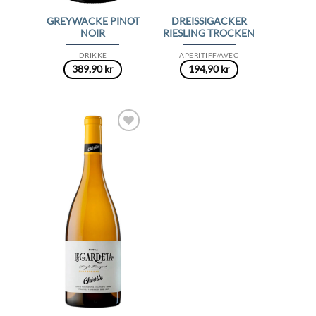
GREYWACKE PINOT
DREISSIGACKER
NOIR
RIESLING TROCKEN
DRIKKE
APERITIFF/AVEC
389,90
kr
194,90
kr
Add to
Wishlist