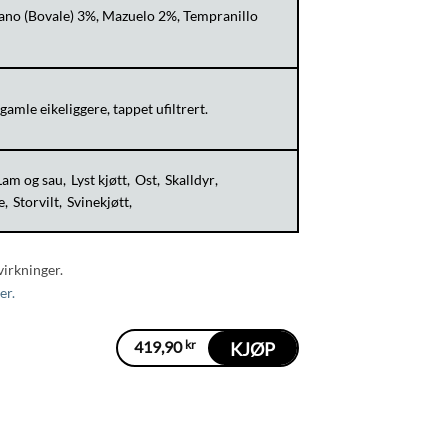
ano (Bovale) 3%, Mazuelo 2%, Tempranillo
 gamle eikeliggere, tappet ufiltrert.
Lam og sau
Lyst kjøtt
Ost
Skalldyr
e
Storvilt
Svinekjøtt
virkninger.
er.
419,90
kr
KJØP