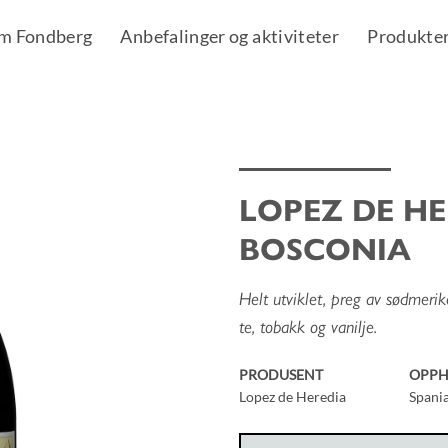
m Fondberg
Anbefalinger og aktiviteter
Produkte
LOPEZ DE HE
Add to
BOSCONIA
Wishlist
Helt utviklet, preg av sødmerike
te, tobakk og vanilje.
PRODUSENT
OPP
Lopez de Heredia
Spani