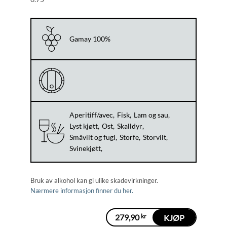
Gamay 100%
Aperitiff/avec
Fisk
Lam og sau
Lyst kjøtt
Ost
Skalldyr
Småvilt og fugl
Storfe
Storvilt
Svinekjøtt
Bruk av alkohol kan gi ulike skadevirkninger.
Nærmere informasjon finner du her.
279,90
kr
KJØP