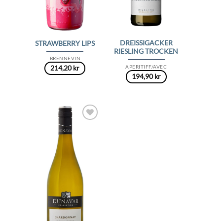
DREISSIGACKER
STRAWBERRY LIPS
RIESLING TROCKEN
BRENNEVIN
APERITIFF/AVEC
214,20
kr
194,90
kr
Add to
Wishlist