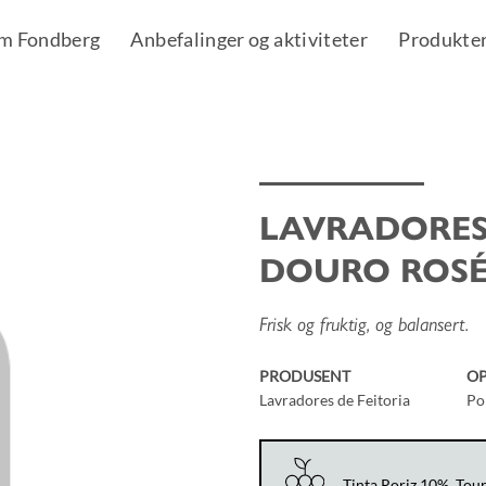
m Fondberg
Anbefalinger og aktiviteter
Produkte
LAVRADORES 
Add to
DOURO ROS
Wishlist
Frisk og fruktig, og balansert.
PRODUSENT
O
Lavradores de Feitoria
Po
Tinta Roriz 10%, Tou