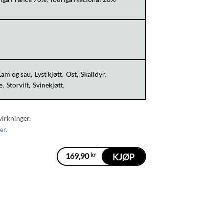
Lam og sau
Lyst kjøtt
Ost
Skalldyr
e
Storvilt
Svinekjøtt
virkninger.
er.
169,90
kr
KJØP