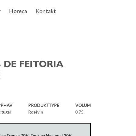
r
Horeca
Kontakt
DE FEITORIA
É
PPHAV
PRODUKTTYPE
VOLUM
rtugal
Rosévin
0.75
riga Franca 70%, Touriga Nacional 20%