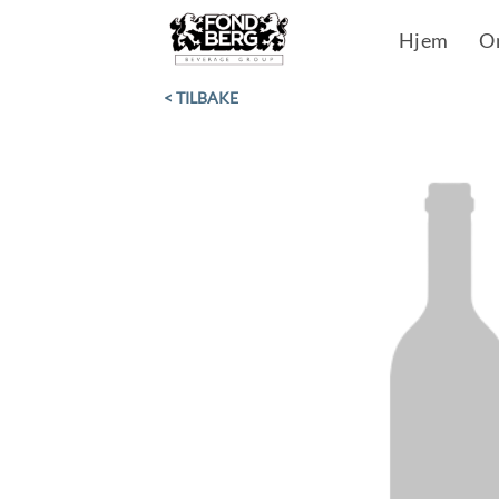
Skip
Hjem
O
to
content
< TILBAKE