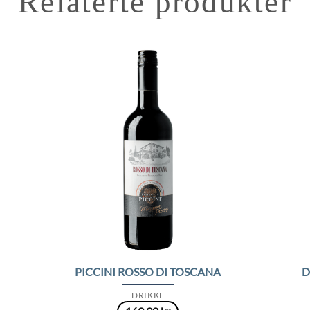
Relaterte produkter
to
Add to
ist
Wishlist
PICCINI ROSSO DI TOSCANA
D
DRIKKE