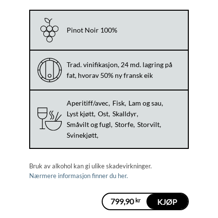
Pinot Noir 100%
Trad. vinifikasjon, 24 md. lagring på
fat, hvorav 50% ny fransk eik
Aperitiff/avec
Fisk
Lam og sau
Lyst kjøtt
Ost
Skalldyr
Småvilt og fugl
Storfe
Storvilt
Svinekjøtt
Bruk av alkohol kan gi ulike skadevirkninger.
Nærmere informasjon finner du her.
799,90
kr
KJØP