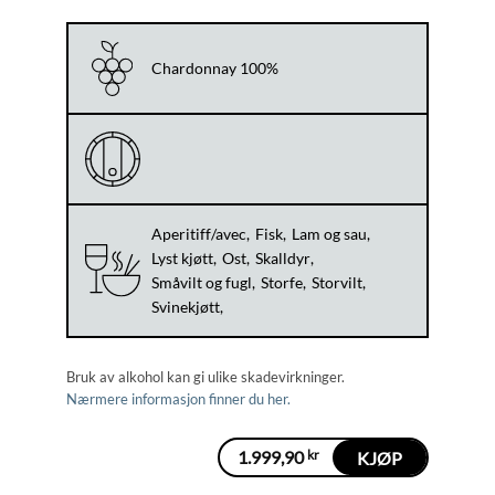
Chardonnay 100%
Aperitiff/avec
Fisk
Lam og sau
Lyst kjøtt
Ost
Skalldyr
Småvilt og fugl
Storfe
Storvilt
Svinekjøtt
Bruk av alkohol kan gi ulike skadevirkninger.
Nærmere informasjon finner du her.
1.999,90
kr
KJØP