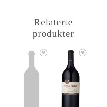
Relaterte
produkter
Add to
Add to
Wishlist
Wishlist