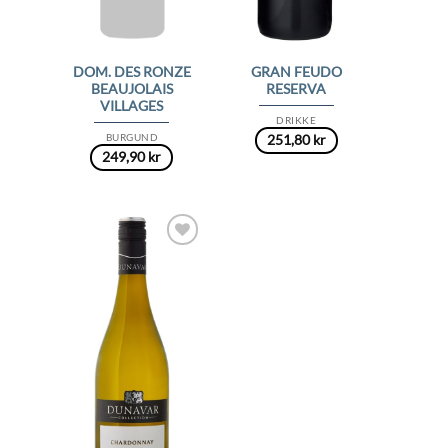
DOM. DES RONZE
GRAN FEUDO
BEAUJOLAIS
RESERVA
VILLAGES
DRIKKE
BURGUND
251,80
kr
249,90
kr
Add to
Wishlist