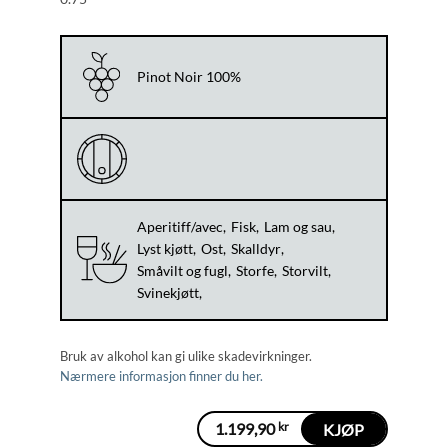
Pinot Noir 100%
Aperitiff/avec
Fisk
Lam og sau
Lyst kjøtt
Ost
Skalldyr
Småvilt og fugl
Storfe
Storvilt
Svinekjøtt
Bruk av alkohol kan gi ulike skadevirkninger.
Nærmere informasjon finner du her.
1.199,90
kr
KJØP