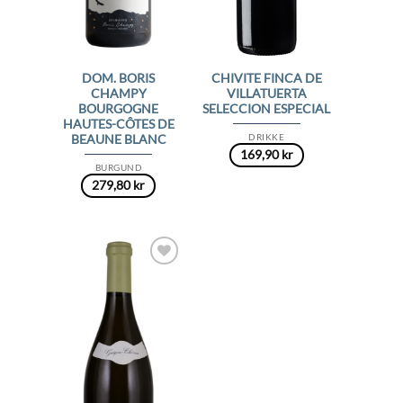
DOM. BORIS
CHIVITE FINCA DE
CHAMPY
VILLATUERTA
BOURGOGNE
SELECCION ESPECIAL
HAUTES-CÔTES DE
DRIKKE
BEAUNE BLANC
169,90
kr
BURGUND
279,80
kr
Add to
Wishlist