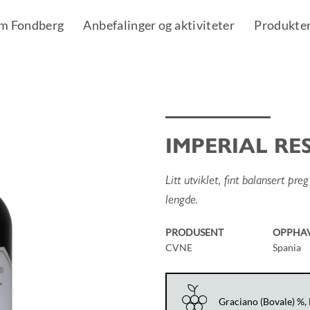
m Fondberg
Anbefalinger og aktiviteter
Produkte
IMPERIAL RE
Add to
Wishlist
Litt utviklet, fint balansert pr
lengde.
PRODUSENT
OPPHA
CVNE
Spania
Graciano (Bovale) %,