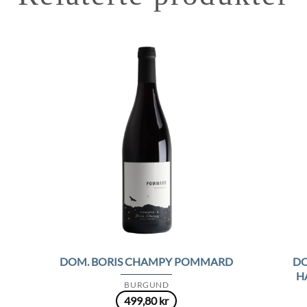
to
Add to
ist
Wishlist
DO
DOM. BORIS CHAMPY POMMARD
H
BURGUND
499,80
kr