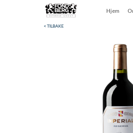
Skip
Hjem
O
to
content
< TILBAKE