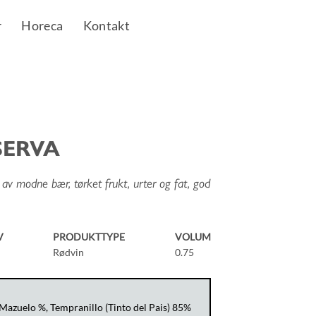
r
Horeca
Kontakt
SERVA
eg av modne bær, tørket frukt, urter og fat, god
V
PRODUKTTYPE
VOLUM
Rødvin
0.75
 Mazuelo %, Tempranillo (Tinto del Pais) 85%