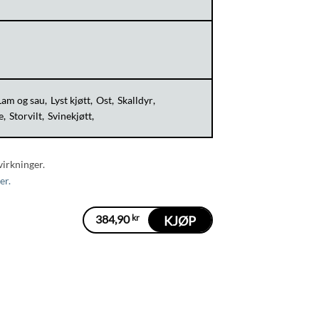
Lam og sau
Lyst kjøtt
Ost
Skalldyr
e
Storvilt
Svinekjøtt
virkninger.
er.
384,90
kr
KJØP