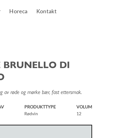
r
Horeca
Kontakt
 BRUNELLO DI
O
lag av røde og mørke bær, fast ettersmak.
AV
PRODUKTTYPE
VOLUM
Rødvin
12