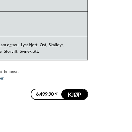
Lam og sau
Lyst kjøtt
Ost
Skalldyr
e
Storvilt
Svinekjøtt
virkninger.
er.
6.499,90
kr
KJØP