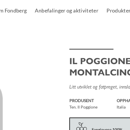
m Fondberg
Anbefalinger og aktiviteter
Produkte
IL POGGIONE
Add to
MONTALCIN
Wishlist
Litt utviklet og fatpreget, inns
PRODUSENT
OPPH
Ten. Il Poggione
Italia
Sangiovese 100%