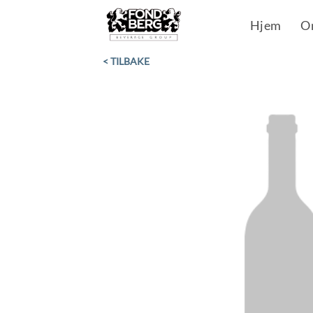
Skip
Hjem
O
to
content
< TILBAKE