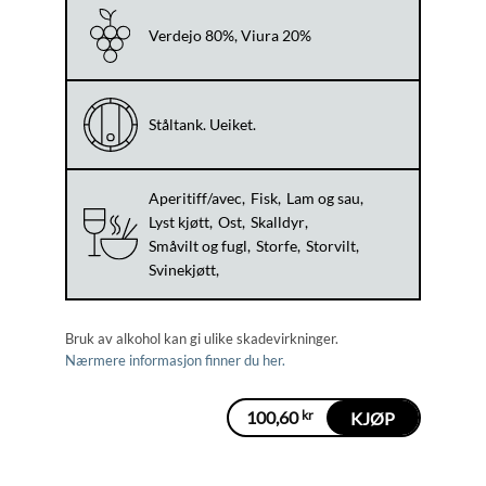
Verdejo 80%, Viura 20%
Ståltank. Ueiket.
Aperitiff/avec
Fisk
Lam og sau
Lyst kjøtt
Ost
Skalldyr
Småvilt og fugl
Storfe
Storvilt
Svinekjøtt
Bruk av alkohol kan gi ulike skadevirkninger.
Nærmere informasjon finner du her.
100,60
kr
KJØP