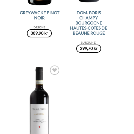
GREYWACKE PINOT
DOM. BORIS
NOIR
CHAMPY
BOURGOGNE
DRIKKE
HAUTES-COTES DE
389,90
kr
BEAUNE ROUGE
BURGUND
299,70
kr
Add to
Wishlist