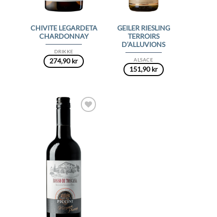
CHIVITE LEGARDETA
GEILER RIESLING
CHARDONNAY
TERROIRS
D’ALLUVIONS
DRIKKE
ALSACE
274,90
kr
151,90
kr
Add to
Wishlist