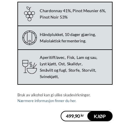
Chardonnay 41%, Pinot Meunier 6%,
Pinot Noir 53%
Håndplukket, 10 dager gjæring,
Malolaktisk fermentering.
Aperitiff/avec
Fisk
Lam og sau
Lyst kjøtt
Ost
Skalldyr
Småvilt og fugl
Storfe
Storvilt
Svinekjøtt
Bruk av alkohol kan gi ulike skadevirkninger.
Nærmere informasjon finner du her.
499,90
kr
KJØP