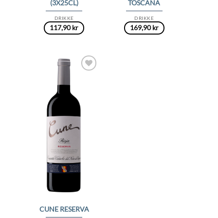
(3X25CL)
TOSCANA
DRIKKE
DRIKKE
117,90
kr
169,90
kr
Add to
Wishlist
CUNE RESERVA