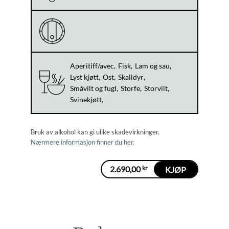
Aperitiff/avec
Fisk
Lam og sau
Lyst kjøtt
Ost
Skalldyr
Småvilt og fugl
Storfe
Storvilt
Svinekjøtt
Bruk av alkohol kan gi ulike skadevirkninger.
Nærmere informasjon finner du her.
2.690,00
kr
KJØP