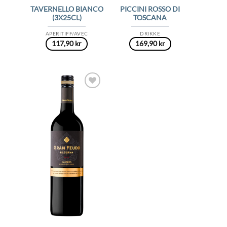
TAVERNELLO BIANCO
PICCINI ROSSO DI
(3X25CL)
TOSCANA
APERITIFF/AVEC
DRIKKE
117,90
kr
169,90
kr
Add to
Wishlist