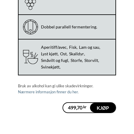
Dobbel parallell fermentering.
Aperitiff/avec
Fisk
Lam og sau
Lyst kjøtt
Ost
Skalldyr
Småvilt og fugl
Storfe
Storvilt
Svinekjøtt
Bruk av alkohol kan gi ulike skadevirkninger.
Nærmere informasjon finner du her.
499,70
kr
KJØP