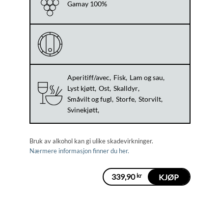
Gamay 100%
Aperitiff/avec
Fisk
Lam og sau
Lyst kjøtt
Ost
Skalldyr
Småvilt og fugl
Storfe
Storvilt
Svinekjøtt
Bruk av alkohol kan gi ulike skadevirkninger.
Nærmere informasjon finner du her.
339,90
kr
KJØP