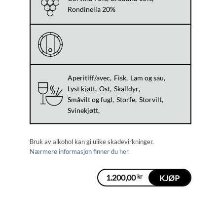
Rondinella 20%
Aperitiff/avec
Fisk
Lam og sau
Lyst kjøtt
Ost
Skalldyr
Småvilt og fugl
Storfe
Storvilt
Svinekjøtt
Bruk av alkohol kan gi ulike skadevirkninger.
Nærmere informasjon finner du her.
1.200,00
kr
KJØP