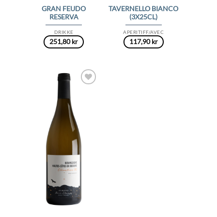
GRAN FEUDO
TAVERNELLO BIANCO
RESERVA
(3X25CL)
DRIKKE
APERITIFF/AVEC
251,80
kr
117,90
kr
Add to
Wishlist