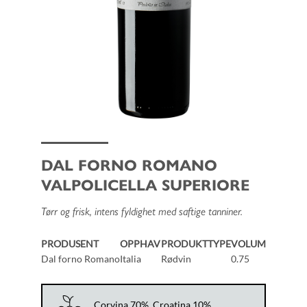
DAL FORNO ROMANO
VALPOLICELLA SUPERIORE
Tørr og frisk, intens fyldighet med saftige tanniner.
PRODUSENT
OPPHAV
PRODUKTTYPE
VOLUM
Dal forno Romano
Italia
Rødvin
0.75
Corvina 70%, Croatina 10%,