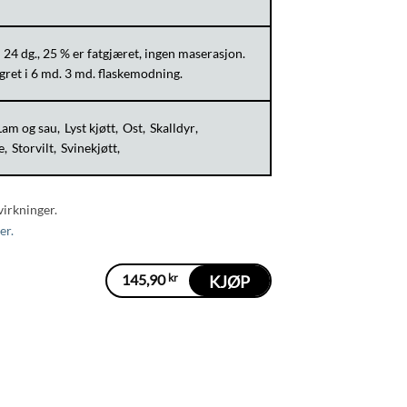
 24 dg., 25 % er fatgjæret, ingen maserasjon.
agret i 6 md. 3 md. flaskemodning.
Lam og sau
Lyst kjøtt
Ost
Skalldyr
e
Storvilt
Svinekjøtt
virkninger.
er.
145,90
kr
KJØP