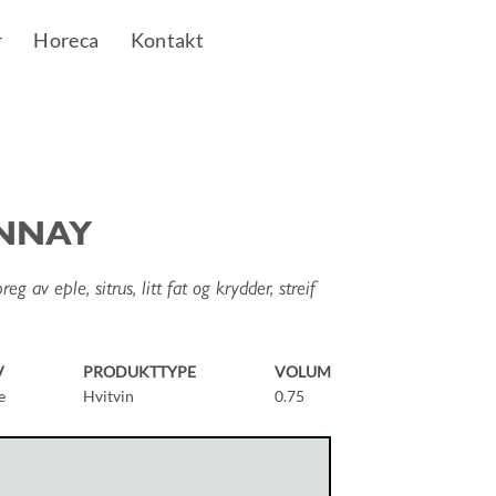
r
Horeca
Kontakt
NNAY
eg av eple, sitrus, litt fat og krydder, streif
V
PRODUKTTYPE
VOLUM
e
Hvitvin
0.75