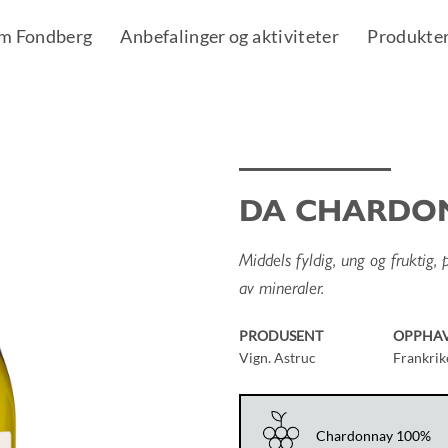
m Fondberg
Anbefalinger og aktiviteter
Produkte
DA CHARDO
Add to
Wishlist
Middels fyldig, ung og fruktig, pr
av mineraler.
PRODUSENT
OPPHA
Vign. Astruc
Frankrik
Chardonnay 100%