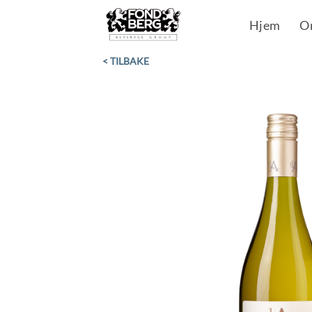
Skip
Hjem
O
to
content
< TILBAKE