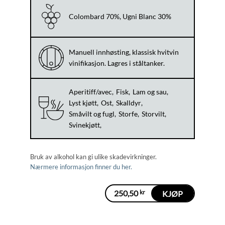
Colombard 70%, Ugni Blanc 30%
Manuell innhøsting, klassisk hvitvin
vinifikasjon. Lagres i ståltanker.
Aperitiff/avec
Fisk
Lam og sau
Lyst kjøtt
Ost
Skalldyr
Småvilt og fugl
Storfe
Storvilt
Svinekjøtt
Bruk av alkohol kan gi ulike skadevirkninger.
Nærmere informasjon finner du her.
250,50
kr
KJØP