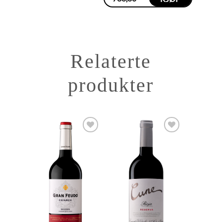
Relaterte
produkter
Add to
Add to
Wishlist
Wishlist