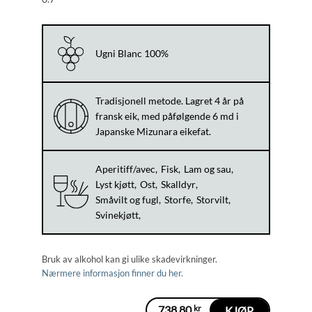
Ugni Blanc 100%
Tradisjonell metode. Lagret 4 år på
fransk eik, med påfølgende 6 md i
Japanske Mizunara eikefat.
Aperitiff/avec
Fisk
Lam og sau
Lyst kjøtt
Ost
Skalldyr
Småvilt og fugl
Storfe
Storvilt
Svinekjøtt
Bruk av alkohol kan gi ulike skadevirkninger.
Nærmere informasjon finner du her.
738,80
kr
KJØP