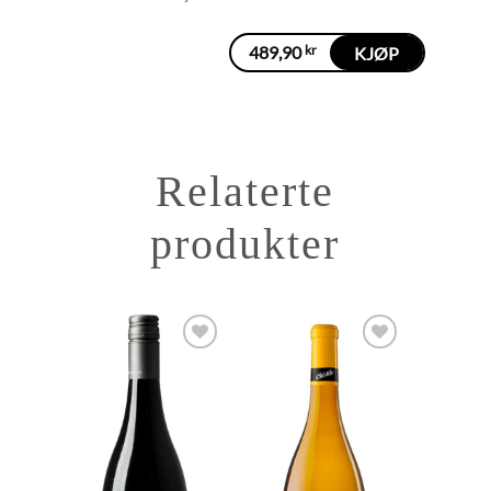
489,90
kr
KJØP
Relaterte
produkter
Add to
Add to
Wishlist
Wishlist