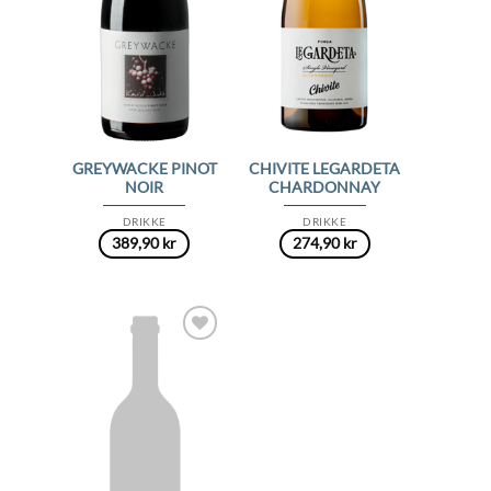
GREYWACKE PINOT
CHIVITE LEGARDETA
NOIR
CHARDONNAY
DRIKKE
DRIKKE
389,90
kr
274,90
kr
Add to
Wishlist