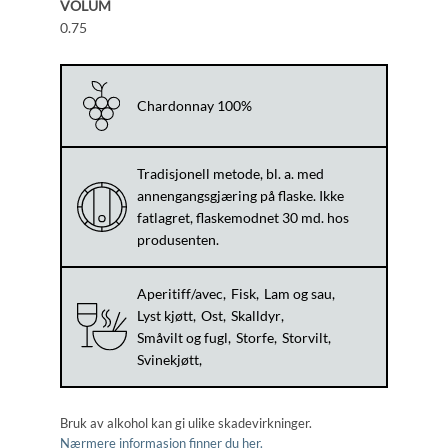
VOLUM
0.75
Chardonnay 100%
Tradisjonell metode, bl. a. med
annengangsgjæring på flaske. Ikke
fatlagret, flaskemodnet 30 md. hos
produsenten.
Aperitiff/avec
Fisk
Lam og sau
Lyst kjøtt
Ost
Skalldyr
Småvilt og fugl
Storfe
Storvilt
Svinekjøtt
Bruk av alkohol kan gi ulike skadevirkninger.
Nærmere informasjon finner du her.