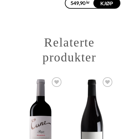
549,90
kr
KJØP
Relaterte
produkter
Add to
Add to
Wishlist
Wishlist