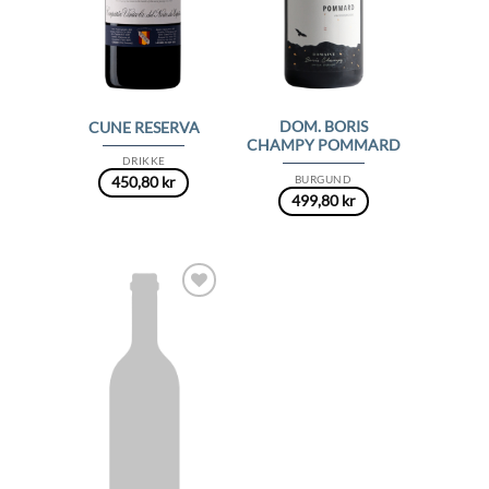
DOM. BORIS
CUNE RESERVA
CHAMPY POMMARD
DRIKKE
BURGUND
450,80
kr
499,80
kr
Add to
Wishlist