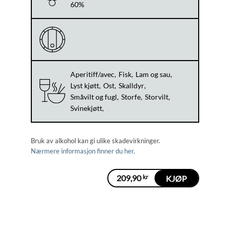
60%
Aperitiff/avec
Fisk
Lam og sau
Lyst kjøtt
Ost
Skalldyr
Småvilt og fugl
Storfe
Storvilt
Svinekjøtt
Bruk av alkohol kan gi ulike skadevirkninger.
Nærmere informasjon finner du her.
209,90
kr
KJØP