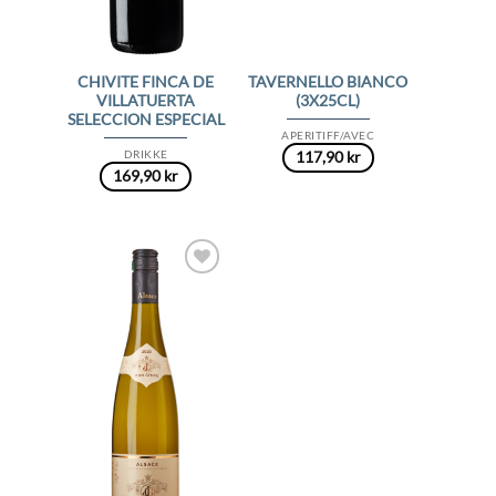
CHIVITE FINCA DE
TAVERNELLO BIANCO
VILLATUERTA
(3X25CL)
SELECCION ESPECIAL
APERITIFF/AVEC
DRIKKE
117,90
kr
169,90
kr
Add to
Wishlist