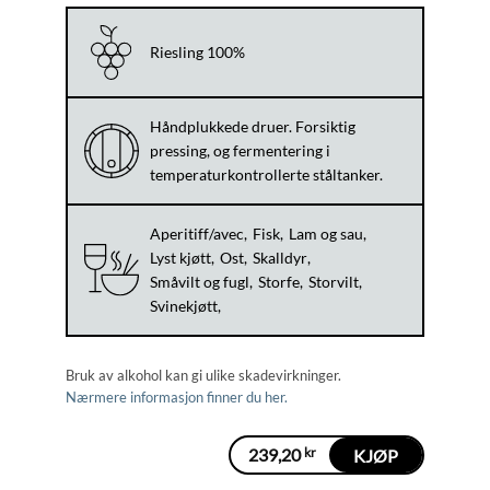
Riesling 100%
Håndplukkede druer. Forsiktig
pressing, og fermentering i
temperaturkontrollerte ståltanker.
Aperitiff/avec
Fisk
Lam og sau
Lyst kjøtt
Ost
Skalldyr
Småvilt og fugl
Storfe
Storvilt
Svinekjøtt
Bruk av alkohol kan gi ulike skadevirkninger.
Nærmere informasjon finner du her.
239,20
kr
KJØP