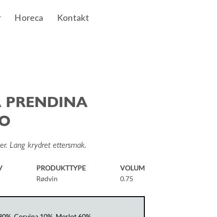
r
Horeca
Kontakt
 PRENDINA
SO
er. Lang krydret ettersmak.
V
PRODUKTTYPE
VOLUM
Rødvin
0.75
30%, Corvina 10%, Merlot 60%