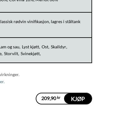
assisk rødvin vinifikasjon, lagres i ståltank
Lam og sau
Lyst kjøtt
Ost
Skalldyr
e
Storvilt
Svinekjøtt
virkninger.
er.
209,90
kr
KJØP