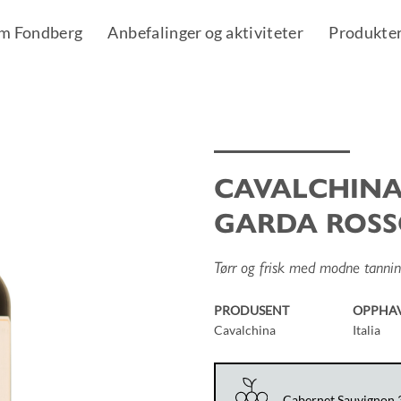
m Fondberg
Anbefalinger og aktiviteter
Produkte
CAVALCHINA
Add to
GARDA ROS
Wishlist
Tørr og frisk med modne tannin
PRODUSENT
OPPHA
Cavalchina
Italia
Cabernet Sauvignon 