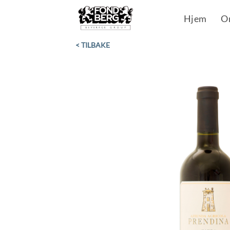
Skip
Hjem
O
to
content
< TILBAKE