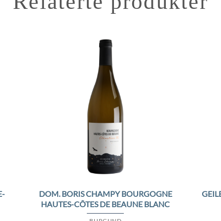
Relaterte produkter
to
Add to
ist
Wishlist
-
DOM. BORIS CHAMPY BOURGOGNE
GEIL
HAUTES-CÔTES DE BEAUNE BLANC
BURGUND