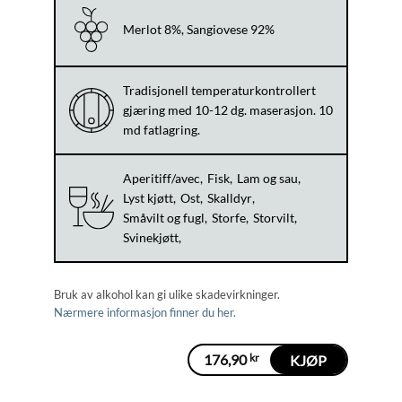
Merlot 8%, Sangiovese 92%
Tradisjonell temperaturkontrollert
gjæring med 10-12 dg. maserasjon. 10
md fatlagring.
Aperitiff/avec
Fisk
Lam og sau
Lyst kjøtt
Ost
Skalldyr
Småvilt og fugl
Storfe
Storvilt
Svinekjøtt
Bruk av alkohol kan gi ulike skadevirkninger.
Nærmere informasjon finner du her.
176,90
kr
KJØP