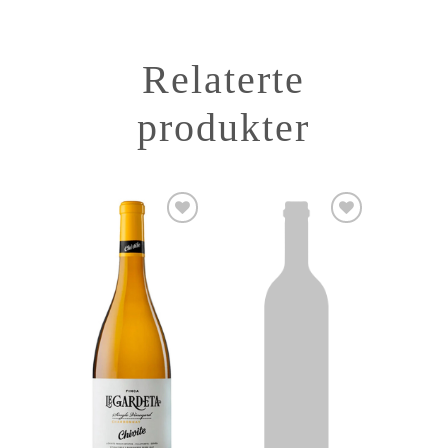
Relaterte
produkter
Add to
Add to
Wishlist
Wishlist