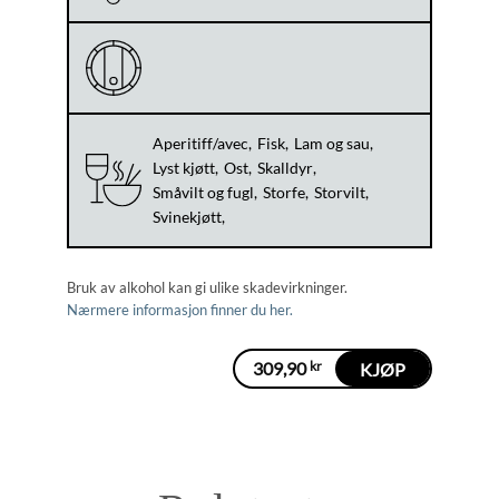
Aperitiff/avec
Fisk
Lam og sau
Lyst kjøtt
Ost
Skalldyr
Småvilt og fugl
Storfe
Storvilt
Svinekjøtt
Bruk av alkohol kan gi ulike skadevirkninger.
Nærmere informasjon finner du her.
309,90
kr
KJØP